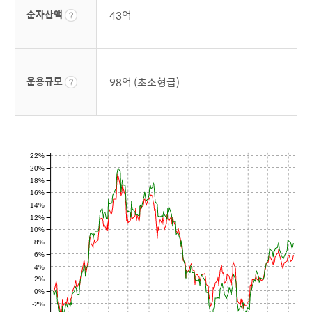
순자산액
43억
운용규모
98억 (초소형급)
22%
20%
18%
16%
14%
12%
10%
8%
6%
4%
2%
0%
-2%