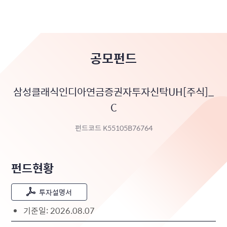
공모펀드
삼성클래식인디아연금증권자투자신탁UH[주식]_
C
펀드코드 K55105B76764
펀드현황
투자설명서
기준일: 2026.08.07