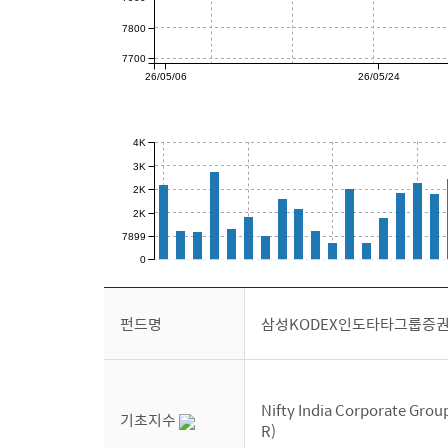
7800
7700
26/05/06
26/05/24
4K
3K
2K
2K
7899
0
펀드명
삼성KODEX인도타타그룹증
Nifty India Corporate Grou
기초지수
R)