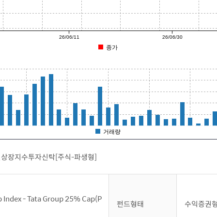
26/06/11
26/06/30
종가
거래량
권상장지수투자신탁[주식-파생형]
p Index - Tata Group 25% Cap(P
펀드형태
수익증권