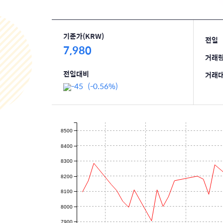
기준가(KRW)
전일
7,980
거래
전일대비
거래
-45 (-0.56%)
8500
8400
8300
8200
8100
8000
7900